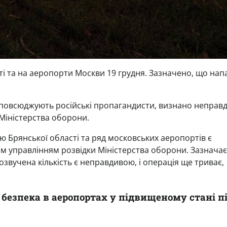
ті та на аеропорти Москви 19 грудня. Зазначено, що нап
озповсюджують російські пропагандисти, визнано неправ
Міністерства оборони.
ію Брянської області та ряд московських аеропортів є
им управлінням розвідки Міністерства оборони. Зазначає
озвучена кількість є неправдивою, і операція ще триває,
безпека в аеропортах у підвищеному стані п