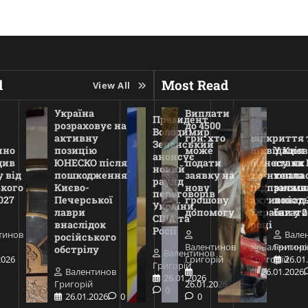
d
Most Read
View All
Україна
Виплати
Президент
розраховує на
до 4500
Володимир
активну
грн: хто
Відкриття 
Зеленський
чно
позицію
може
ліквідація
У Києв
анонсує
див
ЮНЕСКО після
подати
бізнесу: як
атаки 
новий
 від
пошкодження
заявку на
змінювала
тепла
раунд
ького
Києво-
нову
підприємн
залиш
переговорів
027
Печерської
грошову
активніст
понад 
України,
лаври
допомогу
України у 2
багат
США та
внаслідок
році
Росії
тинов
Вале
російського
Валентинов
Валентино
Григорі
обстрілу
Валентинов
2026
Григорій
Григорій
26.01
Григорій
Валентинов
26.01.2026
26.01.2026
Григорій
26.01.2026
0
26.01.2026
0
0