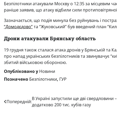
Безпілотники атакували Москву о 12:35 за місцевим ча
раніше заявив, що атаку відбили сили протиповітряно
Зазначається, що подія минула без руйнувань і постраж
“Домодєдово”
та “Жуковський” був введений план “Килим
Дрони атакували Брянську область
19 грудня також сталася атака дронів у Брянській та К
про напад українських безпілотників та звинувачує “к
збитий військовою обороною.
Опубліковано у
Новини
Позначено
Безпілотники
,
ГУР
Навігація
В Україні запустили ще дві свердловини –
Попередній:
додатково 200 тис. кубів газу
записів