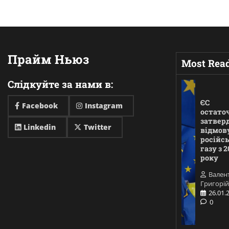
Прайм Ньюз
Most Rea
Слідкуйте за нами в:
ЄС
Facebook
Instagram
остато
затвер
Linkedin
Twitter
відмову
російс
газу з 2
року
Вален
Григорій
26.01.
0