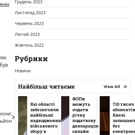
Грудень 2023
янін
Листопад 2023
Червень 2023
Лютий 2023
Жовтень 2022
Рубрики
ляє
 був
Новини
Найбільш читаєме
View All
ФОПи
Які області
можуть
710 тисяч
забезпечили
подати
абонентів
рони:
найбільші
річну
Києві
надходження
податкову
залишаю
льйон
військового
декларацію
без
збору в
онлайн
електроен