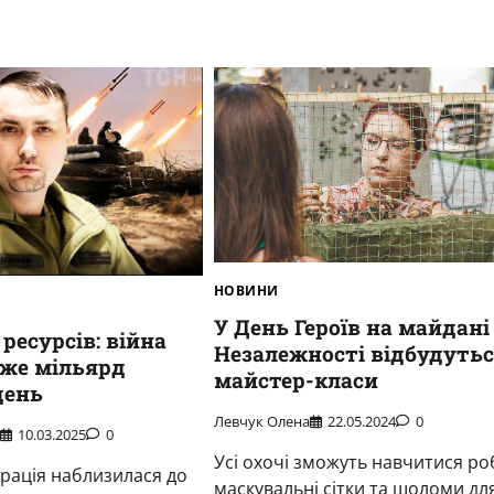
НОВИНИ
У День Героїв на майдані
 ресурсів: війна
Незалежності відбудуть
же мільярд
майстер-класи
день
Левчук Олена
22.05.2024
0
р
10.03.2025
0
Усі охочі зможуть навчитися ро
рація наблизилася до
Новини
маскувальні сітки та шоломи для