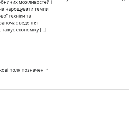
робничих можливостей і
ЄС остаточно затвердив
тна нарощувати темпи
відмову від російського газу 
вої техніки та
2027 року
Водночас ведення
снажує економіку […]
Валентинов Григорій
26.01.2026
0
кові поля позначені
*