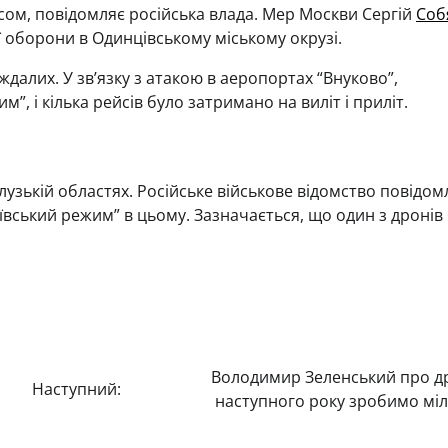
сом, повідомляє російська влада. Мер Москви Сергій
Соб
ї оборони в Одинцівському міському окрузі.
далих. У зв’язку з атакою в аеропортах “Внуково”,
”, і кілька рейсів було затримано на виліт і приліт.
алузькій областях. Російське військове відомство повідом
иївський режим” в цьому. Зазначається, що один з дронів
Володимир Зеленський про д
Наступний:
наступного року зробимо мі