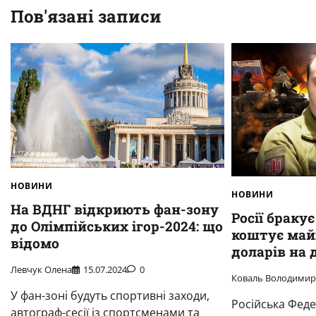
Пов'язані записи
НОВИНИ
НОВИНИ
На ВДНГ відкриють фан-зону
Росії бракує
до Олімпійських ігор-2024: що
коштує май
відомо
доларів на 
Левчук Олена
15.07.2024
0
Коваль Володими
У фан-зоні будуть спортивні заходи,
Російська Феде
автограф-сесії із спортсменами та