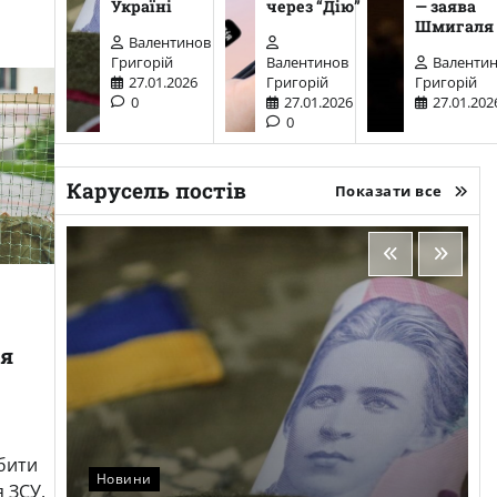
Україні
через “Дію”
— заява
Шмигаля
Валентинов
Григорій
Валентинов
Валенти
27.01.2026
Григорій
Григорій
0
27.01.2026
27.01.202
0
Карусель постів
Показати все
ся
бити
Новини
 ЗСУ.