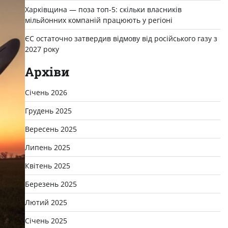
Харківщина — поза топ-5: скільки власників
мільйонних компаній працюють у регіоні
ЄС остаточно затвердив відмову від російського газу з
2027 року
Архіви
Січень 2026
Грудень 2025
Вересень 2025
Липень 2025
Квітень 2025
Березень 2025
Лютий 2025
Січень 2025