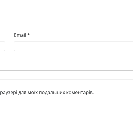
ЄС остаточно затвердив
відмову від російського газу 
2027 року
Валентинов Григорій
26.01.2026
0
Email
*
 браузері для моїх подальших коментарів.