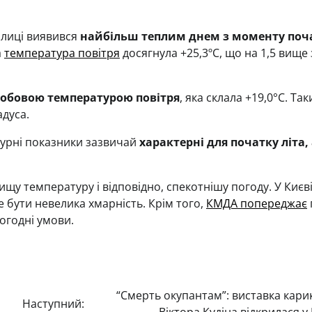
олиці виявився
найбільш теплим днем з моменту поч
а
температура повітря
досягнула +25,3ºС, що на 1,5 вище 
добовою температурою повітря
, яка склала +19,0°С. Та
адуса.
турні показники зазвичай
характерні для початку літа,
ищу температуру і відповідно, спекотнішу погоду. У Києв
е бути невелика хмарність. Крім того,
КМДА попереджає
огодні умови.
“Смерть окупантам”: виставка кари
Наступний: