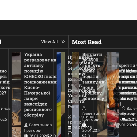
d
Most Read
View All
Україна
Виплати
Президент
розраховує на
до 4500
Володимир
активну
грн: хто
Відкриття 
Зеленський
чно
позицію
може
ліквідація
У Києв
анонсує
див
ЮНЕСКО після
подати
бізнесу: як
атаки 
новий
 від
пошкодження
заявку на
змінювала
тепла
раунд
ького
Києво-
нову
підприємн
залиш
переговорів
027
Печерської
грошову
активніст
понад 
України,
лаври
допомогу
України у 2
багат
США та
внаслідок
році
Росії
тинов
Вале
російського
Валентинов
Валентино
Григорі
обстрілу
Валентинов
2026
Григорій
Григорій
26.01
Григорій
Валентинов
26.01.2026
26.01.2026
Григорій
26.01.2026
0
26.01.2026
0
0