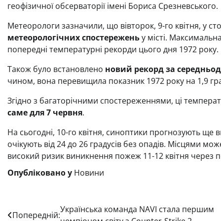
геофізичної обсерваторії імені Бориса Срезневського.
Метеорологи зазначили, що вівторок, 9-го квітня, у ст
метеорологічних спостережень
у місті. Максимальн
попередні температурні рекорди цього дня 1972 року.
Також було встановлено
новий рекорд за середньо
чином, вона перевищила показник 1972 року на 1,9 гр
Згідно з багаторічними спостереженнями, ці темпера
саме для 7 червня
.
На сьогодні, 10-го квітня, синоптики прогнозують ще в
очікують від 24 до 26 градусів без опадів. Місцями мож
високий ризик виникнення пожеж 11-12 квітня через п
Опубліковано у
Новини
Навігація
Українська команда NAVI стала першим
Попередній: