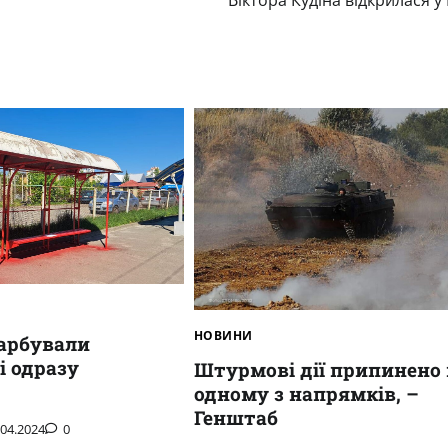
Віктора Кудіна відкрилася у 
НОВИНИ
фарбували
і одразу
Штурмові дії припинено 
одному з напрямків, –
Генштаб
.04.2024
0