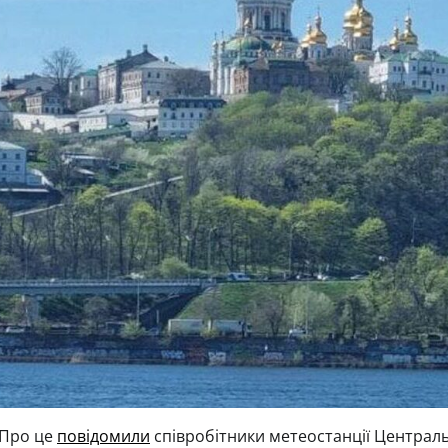
 Про це
повідомили
співробітники метеостанції Централ