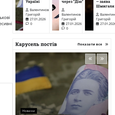
Україні
через “Дію”
— заява
Шмигаля
Валентинов
Григорій
Валентинов
Валенти
ькові
27.01.2026
Григорій
Григорій
есивні
0
27.01.2026
27.01.202
0
Карусель постів
Показати все
Новини