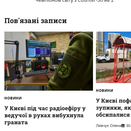
чемпіоном світу з Counter-Strike 2
записів
Пов'язані записи
НОВИНИ
НОВИНИ
У Києві по
зупинки, як
У Києві під час радіоефіру у
обсипалися
ведучої в руках вибухнула
граната
Левчук Олена
30