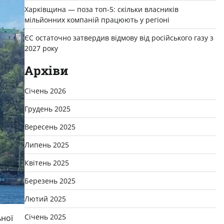
Харківщина — поза топ-5: скільки власників
мільйонних компаній працюють у регіоні
ЄС остаточно затвердив відмову від російського газу з
2027 року
Архіви
Січень 2026
Грудень 2025
Вересень 2025
Липень 2025
Квітень 2025
Березень 2025
Лютий 2025
Січень 2025
ьної