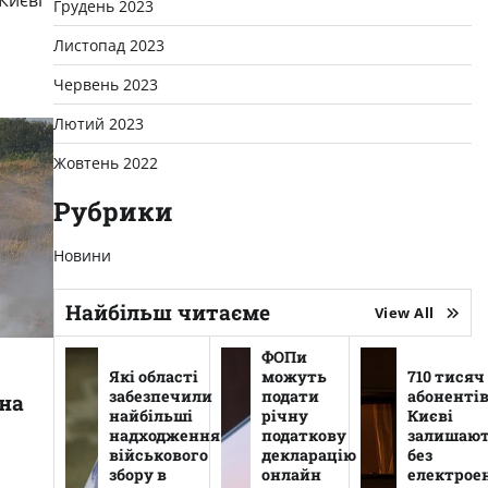
Києві
Грудень 2023
Листопад 2023
Червень 2023
Лютий 2023
Жовтень 2022
Рубрики
Новини
Найбільш читаєме
View All
ФОПи
Які області
можуть
710 тисяч
забезпечили
подати
абонентів
на
найбільші
річну
Києві
надходження
податкову
залишаю
військового
декларацію
без
збору в
онлайн
електроен