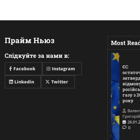
Прайм Ньюз
Most Rea
Слідкуйте за нами в:
ЄС
Facebook
Instagram
остато
затвер
Linkedin
Twitter
відмову
російс
газу з 2
року
Вален
Григорій
26.01.
0