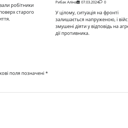
Рибак Аліна
07.03.2024
0
вали робітники
поверх старого
У цілому, ситуація на фронті
иття.
залишається напруженою, і війс
змушені діяти у відповідь на агр
дії противника.
кові поля позначені
*
Новини