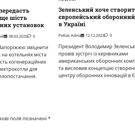
Зеленський хоче створи
передасть
європейський оборонний
ще шість
в Україні
йних установок
Рибак Аліна
12.12.2023
0
ій
08.03.2025
0
Президент Володимир Зеленсь
Запоріжжю зміцнити
провів зустріч із керівниками
 на котельнях міста
американських оборонних комп
сть когенераційних
та висловив концепцію створен
лектрокотли для
центру оборонних інновацій в Є
еплопостачання.
кові поля позначені
*
Новини