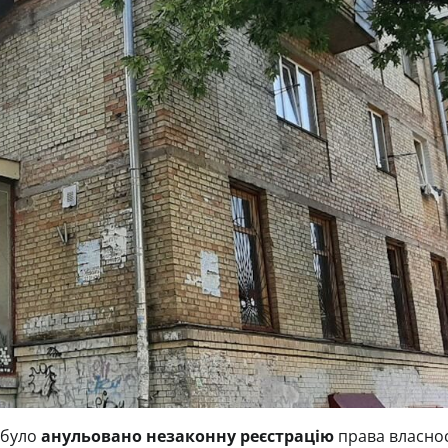
 було
анульовано незаконну реєстрацію
права власнос