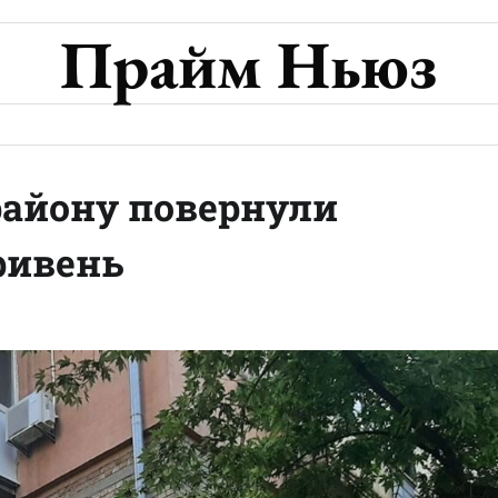
Прайм Ньюз
району повернули
ривень