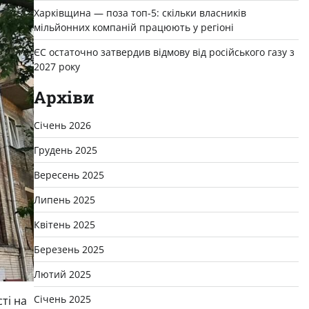
Харківщина — поза топ-5: скільки власників
мільйонних компаній працюють у регіоні
ЄС остаточно затвердив відмову від російського газу з
2027 року
Архіви
Січень 2026
Грудень 2025
Вересень 2025
Липень 2025
Квітень 2025
Березень 2025
Лютий 2025
Січень 2025
ті на