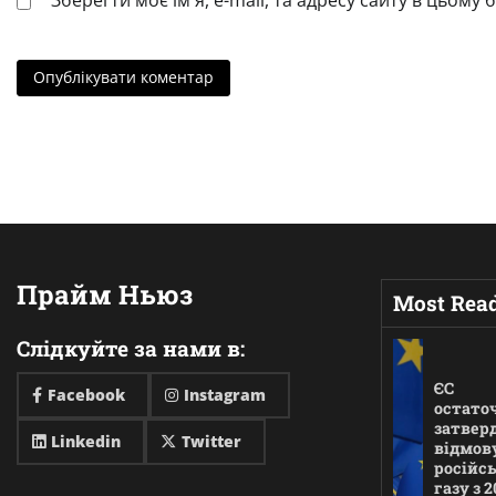
Прайм Ньюз
Most Rea
Слідкуйте за нами в:
ЄС
Facebook
Instagram
остато
затвер
Linkedin
Twitter
відмову
російс
газу з 2