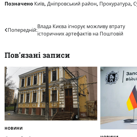
Позначено
Київ
,
Дніпровський район
,
Прокуратура
,
С
Навігація
Влада Києва ігнорує можливу втрату
Попередній:
історичних артефактів на Поштовій
записів
Пов'язані записи
НОВИНИ