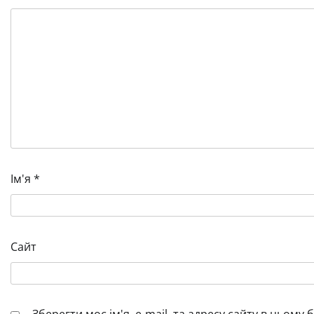
Ім'я
*
Сайт
Зберегти моє ім'я, e-mail, та адресу сайту в цьому