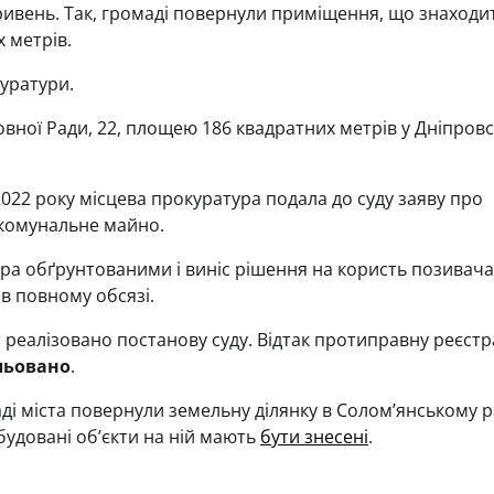
гривень. Так, громаді повернули приміщення, що знаходи
 метрів.
куратури.
овної Ради, 22, площею 186 квадратних метрів у Дніпров
2022 року місцева прокуратура подала до суду заяву про
 комунальне майно.
а обґрунтованими і виніс рішення на користь позивача
 в повному обсязі.
 реалізовано постанову суду. Відтак протиправну реєст
льовано
.
ді міста повернули земельну ділянку в Соломʼянському р
будовані обʼєкти на ній мають
бути знесені
.