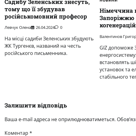
НОВИНИ
Садибу Зеленських знесуть,
тому що її збудував
Німеччина 
російськомовний професор
Запоріжжю 
когенераці
Левчук Олена
26.04.2024
0
Валентинов Григор
На місці садиби Зеленських збудують
ЖК Тургенєв, названий на честь
GIZ допоможе 
російського письменника.
енергосистему:
встановлять ші
установок та е
стабільного т
Залишити відповідь
Ваша e-mail адреса не оприлюднюватиметься.
Обов’яз
Коментар
*