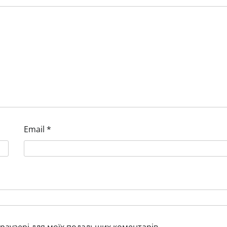
ЄС остаточно затвердив
відмову від російського газу 
2027 року
Валентинов Григорій
26.01.2026
0
Email
*
 браузері для моїх подальших коментарів.