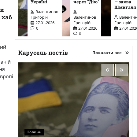
Україні
через “Дію”
— заява
Шмигаля
ти
Валентинов
 хаб
Григорій
Валентинов
Валенти
27.01.2026
Григорій
Григорій
0
27.01.2026
27.01.202
0
кий
Карусель постів
Показати все
аній
ня
вропі.
Новини