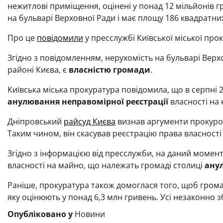
нежитлові приміщення, оцінені у понад 12 мільйонів 
на бульварі Верховної Ради і має площу 186 квадратних
Про це
повідомили
у пресслужбі Київської міської про
Згідно з повідомленням, нерухомість на бульварі Верх
районі Києва, є
власністю громади
.
Київська міська прокуратура повідомила, що в серпні 
анулювання неправомірної реєстрації
власності на
Дніпровський
райсуд Києва
визнав аргументи прокурор
Таким чином, він скасував реєстрацію права власності
Згідно з інформацією від пресслужби, на даний момент
власності на майно, що належать громаді столиці
ану
Раніше, прокуратура також домоглася того, щоб грома
яку оцінюють у понад 6,3 млн гривень. Усі незаконно з
Опубліковано у
Новини