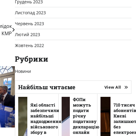
Грудень 2023
Листопад 2023
Червень 2023
лідок
– КМР
Лютий 2023
Жовтень 2022
Рубрики
Новини
Найбільш читаєме
View All
ФОПи
Які області
можуть
710 тисяч
забезпечили
подати
абонентів
найбільші
річну
Києві
надходження
податкову
залишаю
військового
декларацію
без
збору в
онлайн
електроен