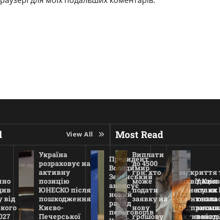
d
Most Read
View All
Україна
Виплати
Президент
розраховує на
до 4500
Володимир
активну
грн: хто
Відкриття 
Зеленський
чно
позицію
може
ліквідація
У Києв
анонсує
див
ЮНЕСКО після
подати
бізнесу: як
атаки 
новий
 від
пошкодження
заявку на
змінювала
тепла
раунд
ького
Києво-
нову
підприємн
залиш
переговорів
027
Печерської
грошову
активніст
понад 