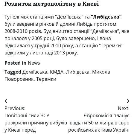
Розвиток метрополітену в Києві
Тунелі між станціями “Деміївська” та
“Либідська”
були зведені в річковій долині Либідь протягом
2008-2010 років. Будівництво станції “Деміївська”, яке
почалося у 2005 році, було завершено, і вона
відкрилася у грудні 2010 року, а станцію “Теремки”
відкрили у листопаді 2013 року.
Posted in
News
Tagged
Деміївська
,
КМДА
,
Либідська
,
Микола
Поворозник
,
Теремки
Post
Previous:
Next:
navigation
Повітряні сили ЗСУ
Єврокомісія планує
розкрили причину вибухів
віддати 50 мільярдів євро
у Києві перед
російських активів Україні