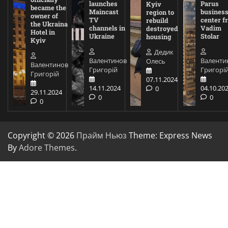
launches
Parus
Kyiv
became the
Maincast
busines
region to
owner of
TV
center f
rebuild
the Ukraina
channels in
Vadim
destroyed
Hotel in
Ukraine
Stolar
housing
Kyiv
Дедик
Валентинов
Валенти
Олесь
Валентинов
Григорій
Григорі
Григорій
07.11.2024
14.11.2024
04.10.20
0
29.11.2024
0
0
0
Copyright © 2026
Прайм Ньюз
Theme: Express News
By
Adore Themes
.