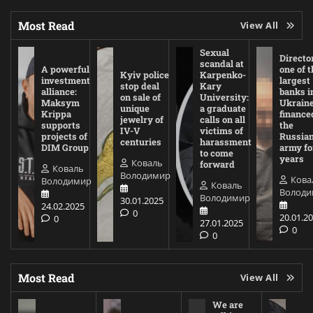
Most Read
View All
Sexual
Director
scandal at
A powerful
one of t
Kyiv police
Karpenko-
investment
largest
stop deal
Kary
alliance:
banks i
on sale of
University:
Maksym
Ukrain
unique
a graduate
Krippa
finance
jewelry of
calls on all
supports
the
IV-V
victims of
projects of
Russia
centuries
harassment
DIM Group
army fo
to come
years
Коваль
forward
Коваль
Володимир
Кова
Володимир
Коваль
Володи
Володимир
30.01.2025
24.02.2025
0
20.01.2
0
27.01.2025
0
0
Most Read
View All
We are