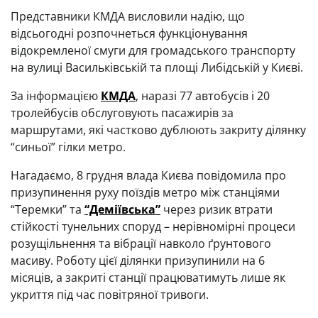
Представники КМДА висловили надію, що
відсьогодні розпочнеться функціонування
відокремленої смуги для громадського транспорту
на вулиці Васильківській та площі Либідській у Києві.
За інформацією
КМДА
, наразі 77 автобусів і 20
тролейбусів обслуговують пасажирів за
маршрутами, які частково дублюють закриту ділянку
“синьої” гілки метро.
Нагадаємо, 8 грудня влада Києва повідомила про
призупинення руху поїздів метро між станціями
“Теремки” та
“Деміївська”
через ризик втрати
стійкості тунельних споруд – нерівномірні процеси
розущільнення та вібрації навколо ґрунтового
масиву. Роботу цієї ділянки призупинили на 6
місяців, а закриті станції працюватимуть лише як
укриття під час повітряної тривоги.