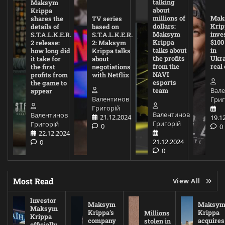
talking
Maksym
about
Krippa
millions of
Mak
shares the
TV series
dollars:
Krip
details of
based on
Maksym
inve
S.T.A.L.K.E.R.
S.T.A.L.K.E.R.
Krippa
$100
2 release:
2: Maksym
talks about
in
how long did
Krippa talks
the profits
Ukra
it take for
about
from the
real
the first
negotiations
NAVI
profits from
with Netflix
esports
the game to
Вал
team
appear
Валентинов
Григ
Григорій
Валентинов
Валентинов
21.12.2024
19.1
Григорій
Григорій
0
0
22.12.2024
21.12.2024
0
0
Most Read
View All
Investor
Maksym
Maksy
Maksym
Krippa’s
Krippa
Millions
Krippa
company
acquires
stolen in
officially