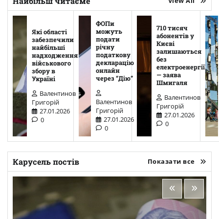
Найбільш читаєме
View All
ФОПи
710 тисяч
можуть
Які області
абонентів у
подати
забезпечили
Києві
річну
найбільші
залишаються
податкову
надходження
без
декларацію
військового
електроенергії
онлайн
збору в
— заява
через “Дію”
Україні
Шмигаля
Валентинов
Валентинов
Валентинов
Григорій
Григорій
Григорій
27.01.2026
27.01.2026
27.01.2026
0
0
0
Карусель постів
Показати все