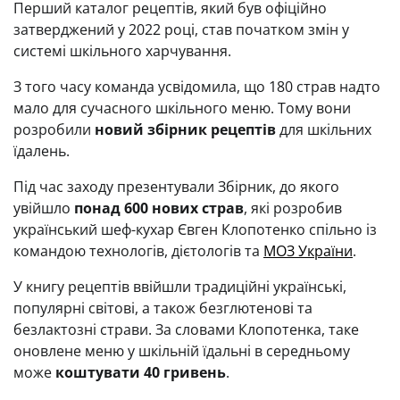
Перший каталог рецептів, який був офіційно
затверджений у 2022 році, став початком змін у
системі шкільного харчування.
З того часу команда усвідомила, що 180 страв надто
мало для сучасного шкільного меню. Тому вони
розробили
новий збірник рецептів
для шкільних
їдалень.
Під час заходу презентували Збірник, до якого
увійшло
понад 600 нових страв
, які розробив
український шеф-кухар Євген Клопотенко спільно із
командою технологів, дієтологів та
МОЗ України
.
У книгу рецептів ввійшли традиційні українські,
популярні світові, а також безглютенові та
безлактозні страви. За словами Клопотенка, таке
оновлене меню у шкільній їдальні в середньому
може
коштувати 40 гривень
.