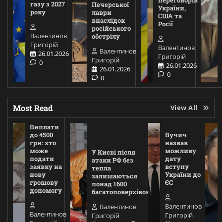
переговорів
газу з 2027
Печерської
України,
року
лаври
США та
внаслідок
Росії
російського
Валентинов
обстрілу
Григорій
Валентинов
Валентинов
26.01.2026
Григорій
Григорій
0
26.01.2026
26.01.2026
0
0
Most Read
View All
Виплати
до 4500
Вучич
грн: хто
назвав
може
можливу
У Києві після
подати
дату
атаки РФ без
заявку на
вступу
тепла
нову
України до
залишаються
грошову
ЄС
понад 1600
допомогу
багатоповерхівок
Валентинов
Валентинов
Валентинов
Григорій
Григорій