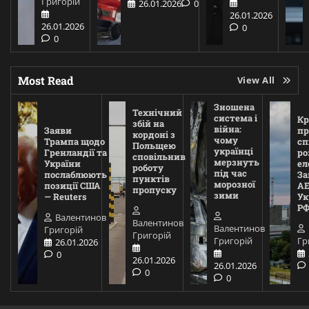
Григорій
26.01.2026
0
26.01.2026
26.01.2026
0
0
Most Read
View All
Зношена
Технічний
система і
Кр
збій на
війна:
Заяви
пр
кордоні з
чому
Трампа щодо
сп
Польщею
українці
Гренландії та
ро
сповільнив
мерзнуть
України
ел
роботу
під час
послаблюють
За
пунктів
морозної
позиції США
АЕ
пропуску
зими
— Reuters
Ук
Р
Валентинов
Валентинов
Валентинов
Григорій
Григорій
Григорій
Гр
26.01.2026
0
26.01.2026
26.01.2026
0
0