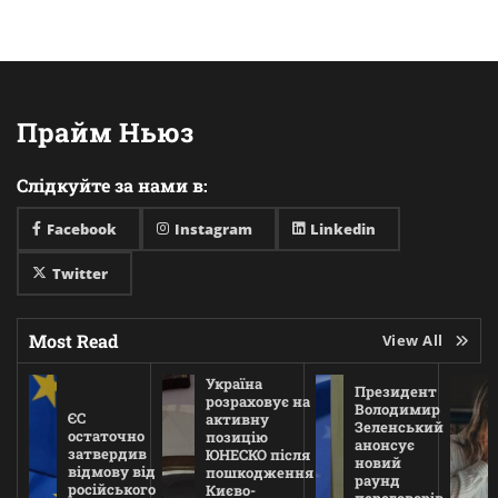
Прайм Ньюз
Слідкуйте за нами в:
Facebook
Instagram
Linkedin
Twitter
Most Read
View All
Україна
Президент
розраховує на
Володимир
ЄС
активну
Зеленський
остаточно
позицію
анонсує
затвердив
ЮНЕСКО після
новий
відмову від
пошкодження
раунд
російського
Києво-