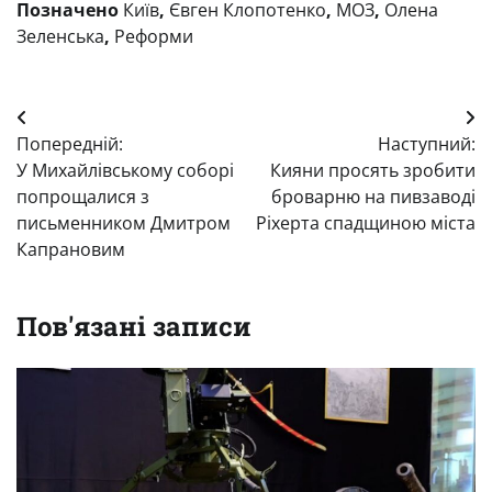
Позначено
Київ
,
Євген Клопотенко
,
МОЗ
,
Олена
Зеленська
,
Реформи
Навігація
Попередній:
Наступний:
записів
У Михайлівському соборі
Кияни просять зробити
попрощалися з
броварню на пивзаводі
письменником Дмитром
Ріхерта спадщиною міста
Капрановим
Пов'язані записи